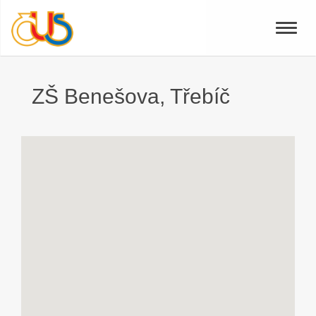
Toggle
naviga
ZŠ Benešova, Třebíč