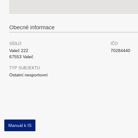
Obecné informace
SÍDLO
IČO
Valeč 222
70284440
67553 Valeč
TYP SUBJEKTU
Ostatní nesportovní
Manuál k IS