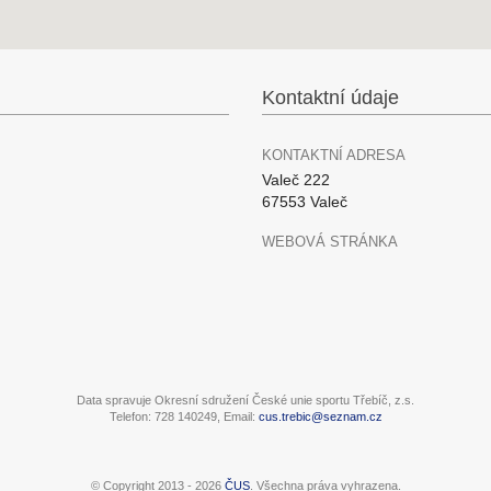
Kontaktní údaje
KONTAKTNÍ ADRESA
Valeč 222
67553 Valeč
WEBOVÁ STRÁNKA
Data spravuje Okresní sdružení České unie sportu Třebíč, z.s.
Telefon: 728 140249, Email:
cus.trebic@seznam.cz
© Copyright 2013 - 2026
ČUS
. Všechna práva vyhrazena.