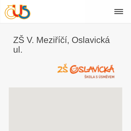
Toggle
naviga
ZŠ V. Meziříčí, Oslavická
ul.