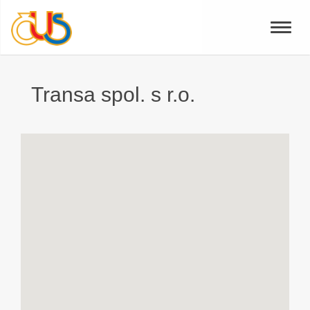
Toggle
naviga
Transa spol. s r.o.