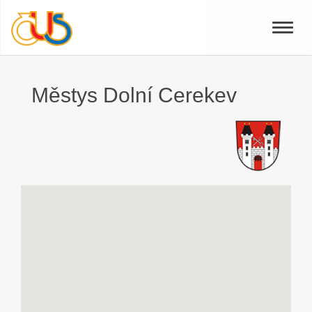
Toggle
naviga
Městys Dolní Cerekev