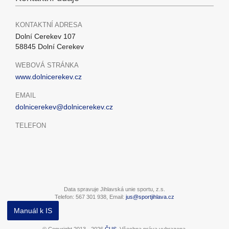
KONTAKTNÍ ADRESA
Dolní Cerekev 107
58845 Dolní Cerekev
WEBOVÁ STRÁNKA
www.dolnicerekev.cz
EMAIL
dolnicerekev@dolnicerekev.cz
TELEFON
Data spravuje Jihlavská unie sportu, z.s.
Telefon: 567 301 938, Email:
jus@sportjihlava.cz
Manuál k IS