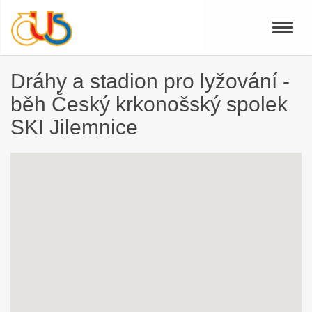
Toggle
naviga
Dráhy a stadion pro lyžování -
běh Český krkonošský spolek
SKI Jilemnice