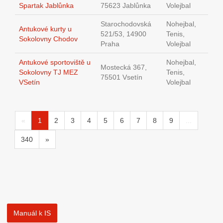
Spartak Jablůnka
75623 Jablůnka
Volejbal
Starochodovská
Nohejbal,
Antukové kurty u
521/53, 14900
Tenis,
Sokolovny Chodov
Praha
Volejbal
Antukové sportoviště u
Nohejbal,
Mostecká 367,
Sokolovny TJ MEZ
Tenis,
75501 Vsetín
VSetín
Volejbal
«
1
2
3
4
5
6
7
8
9
...
340
»
Manuál k IS