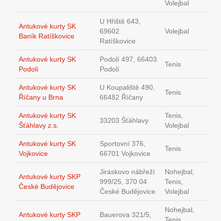
Volejbal
U Hřiště 643,
Antukové kurty SK
69602
Volejbal
Baník Ratíškovice
Ratíškovice
Antukové kurty SK
Podolí 497, 66403
Tenis
Podolí
Podolí
Antukové kurty SK
U Koupaliště 490,
Tenis
Říčany u Brna
66482 Říčany
Antukové kurty SK
Tenis,
33203 Šťáhlavy
Šťáhlavy z.s.
Volejbal
Antukové kurty SK
Sportovní 376,
Tenis
Vojkovice
66701 Vojkovice
Jiráskovo nábřeží
Nohejbal,
Antukové kurty SKP
999/25, 370 04
Tenis,
České Budějovice
České Budějovice
Volejbal
Nohejbal,
Antukové kurty SKP
Bauerova 321/5,
Tenis,