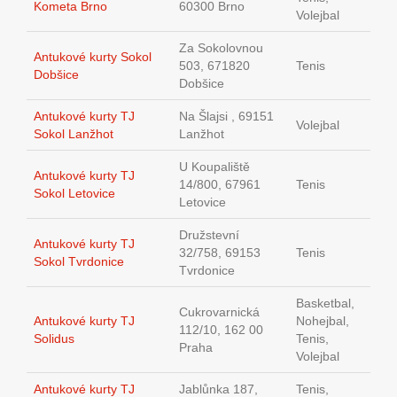
Kometa Brno
60300 Brno
Volejbal
Za Sokolovnou
Antukové kurty Sokol
503, 671820
Tenis
Dobšice
Dobšice
Antukové kurty TJ
Na Šlajsi , 69151
Volejbal
Sokol Lanžhot
Lanžhot
U Koupaliště
Antukové kurty TJ
14/800, 67961
Tenis
Sokol Letovice
Letovice
Družstevní
Antukové kurty TJ
32/758, 69153
Tenis
Sokol Tvrdonice
Tvrdonice
Basketbal,
Cukrovarnická
Antukové kurty TJ
Nohejbal,
112/10, 162 00
Solidus
Tenis,
Praha
Volejbal
Antukové kurty TJ
Jablůnka 187,
Tenis,