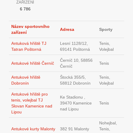
ZAŘÍZENÍ
6 786
Název sportovního
Adresa
Sporty
zařízení
Antuková hřiště TJ
Lesní 1128/12,
Tenis,
Tatran Poštorná
69141 Poštorná
Volejbal
Černíč 10, 58856
Antukové hřiště Černíč
Tenis
Černíč
Antukové hřiště
Štocká 355/5,
Tenis,
Dobronín
58812 Dobronín
Volejbal
Antukové hřiště pro
Ke Stadionu ,
tenis, volejbal TJ
39470 Kamenice
Tenis
Slovan Kamenice nad
nad Lipou
Lipou
Nohejbal,
Antukové kurty Malonty
382 91 Malonty
Tenis,