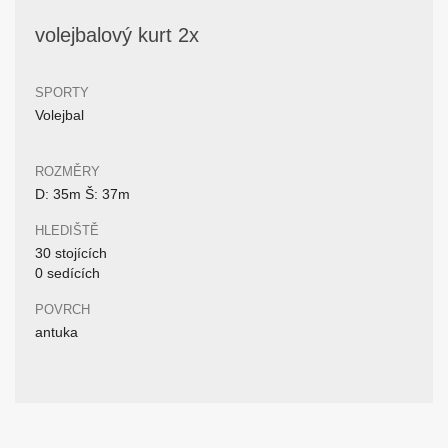
volejbalový kurt 2x
SPORTY
Volejbal
ROZMĚRY
D: 35m Š: 37m
HLEDIŠTĚ
30 stojících
0 sedících
POVRCH
antuka