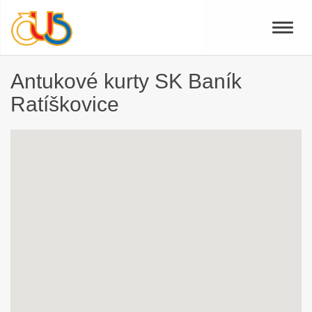
Toggle
naviga
Antukové kurty SK Baník
Ratíškovice