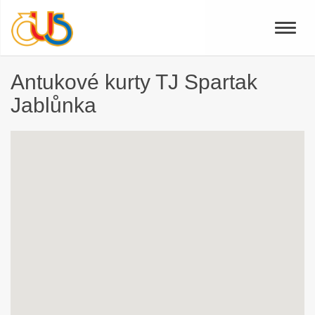
Toggle
naviga
Antukové kurty TJ Spartak
Jablůnka