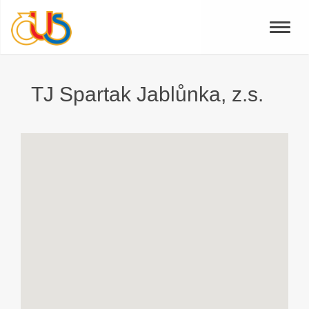
Toggle
naviga
TJ Spartak Jablůnka, z.s.