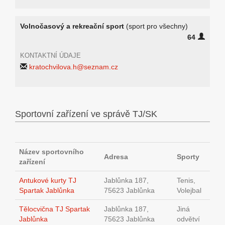
Volnočasový a rekreační sport
(sport pro všechny)
64
KONTAKTNÍ ÚDAJE
kratochvilova.h@seznam.cz
Sportovní zařízení ve správě TJ/SK
Název sportovního
Adresa
Sporty
zařízení
Antukové kurty TJ
Jablůnka 187,
Tenis,
Spartak Jablůnka
75623 Jablůnka
Volejbal
Tělocvična TJ Spartak
Jablůnka 187,
Jiná
Jablůnka
75623 Jablůnka
odvětví