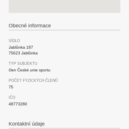
Obecné informace
SÍDLO
Jablůnka 187
75623 Jablůnka
TYP SUBJEKTU
člen České unie sportu
POČET FYZICKÝCH ČLENŮ
75
IČO
48773280
Kontaktní údaje