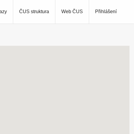
azy
ČUS struktura
Web ČUS
Přihlášení