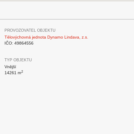
PROVOZOVATEL OBJEKTU
Tělovýchovná jednota Dynamo Lindava, z.s.
IČO: 49864556
TYP OBJEKTU
Vnější
2
14261 m