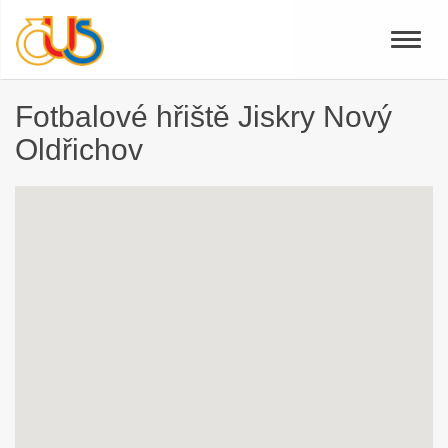
Toggle
naviga
Fotbalové hřiště Jiskry Nový
Oldřichov