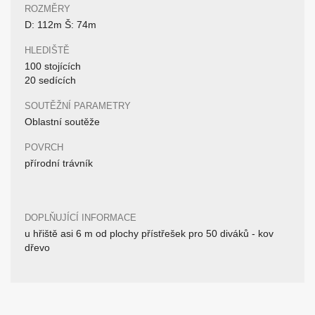
ROZMĚRY
D: 112m Š: 74m
HLEDIŠTĚ
100 stojících
20 sedících
SOUTĚŽNÍ PARAMETRY
Oblastní soutěže
POVRCH
přírodní trávník
DOPLŇUJÍCÍ INFORMACE
u hřiště asi 6 m od plochy přístřešek pro 50 diváků - kov
dřevo