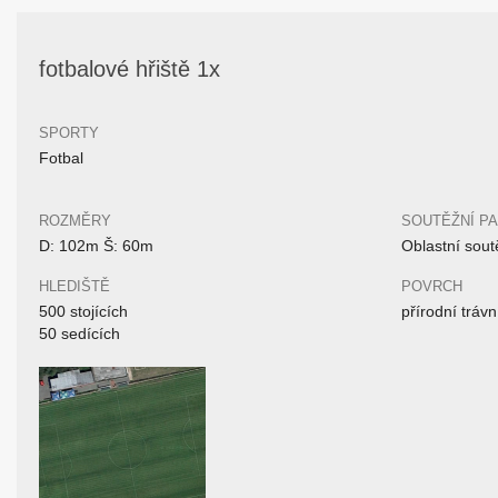
fotbalové hřiště 1x
SPORTY
Fotbal
ROZMĚRY
SOUTĚŽNÍ P
D: 102m Š: 60m
Oblastní sout
HLEDIŠTĚ
POVRCH
500 stojících
přírodní trávn
50 sedících