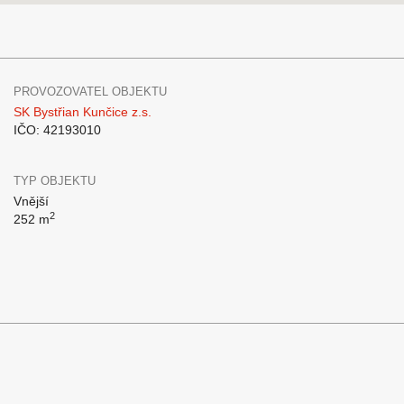
PROVOZOVATEL OBJEKTU
SK Bystřian Kunčice z.s.
IČO: 42193010
TYP OBJEKTU
Vnější
2
252 m