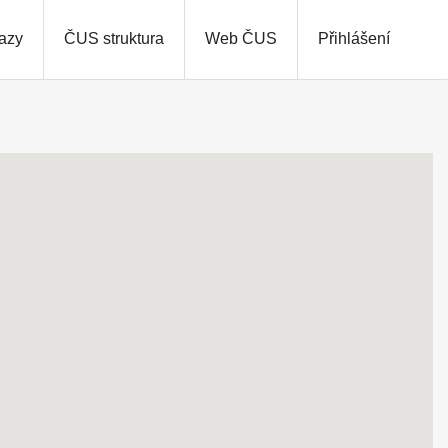
azy
ČUS struktura
Web ČUS
Přihlášení