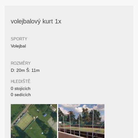
volejbalový kurt 1x
SPORTY
Volejbal
ROZMĚRY
D: 20m Š: 11m
HLEDIŠTĚ
0 stojících
0 sedících