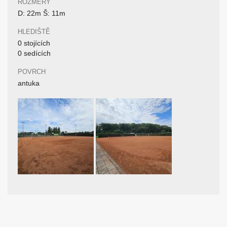
ROZMĚRY
D: 22m Š: 11m
HLEDIŠTĚ
0 stojících
0 sedících
POVRCH
antuka