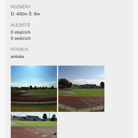
ROZMĚRY
D: 400m Š: 8m
HLEDIŠTĚ
0 stojících
0 sedících
POVRCH
antuka