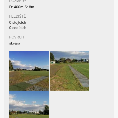
ROZMĚRY
D: 400m Š: 8m
HLEDIŠTĚ
0 stojících
0 sedících
POVRCH
škvára