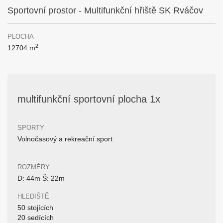
Sportovní prostor - Multifunkční hřiště SK Rváčov
PLOCHA
2
12704 m
multifunkční sportovní plocha 1x
SPORTY
Volnočasový a rekreační sport
ROZMĚRY
D: 44m Š: 22m
HLEDIŠTĚ
50 stojících
20 sedících