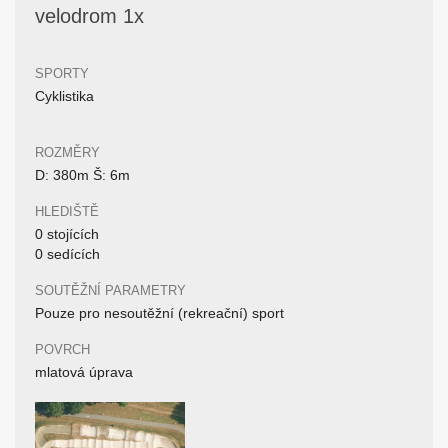
velodrom 1x
SPORTY
Cyklistika
ROZMĚRY
D: 380m Š: 6m
HLEDIŠTĚ
0 stojících
0 sedících
SOUTĚŽNÍ PARAMETRY
Pouze pro nesoutěžní (rekreační) sport
POVRCH
mlatová úprava