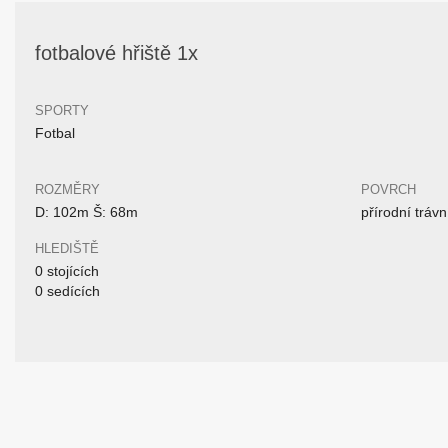
fotbalové hřiště 1x
SPORTY
Fotbal
ROZMĚRY
POVRCH
D: 102m Š: 68m
přírodní trávn
HLEDIŠTĚ
0 stojících
0 sedících