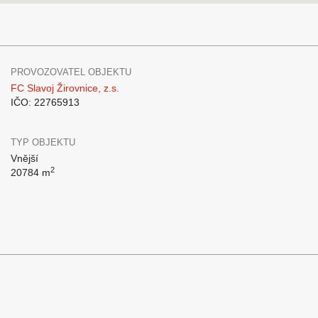
PROVOZOVATEL OBJEKTU
FC Slavoj Žirovnice, z.s.
IČO: 22765913
TYP OBJEKTU
Vnější
2
20784 m