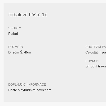
fotbalové hřiště 1x
SPORTY
Fotbal
ROZMĚRY
SOUTĚŽNÍ P
D: 90m Š: 45m
Celostátní so
POVRCH
přírodní trávn
DOPLŇUJÍCÍ INFORMACE
Hřiště s hybridním povrchem