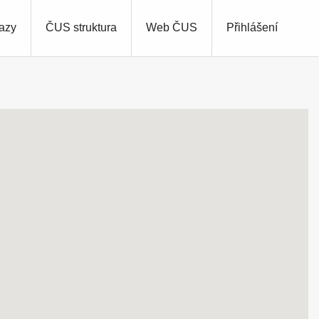
azy
ČUS struktura
Web ČUS
Přihlášení