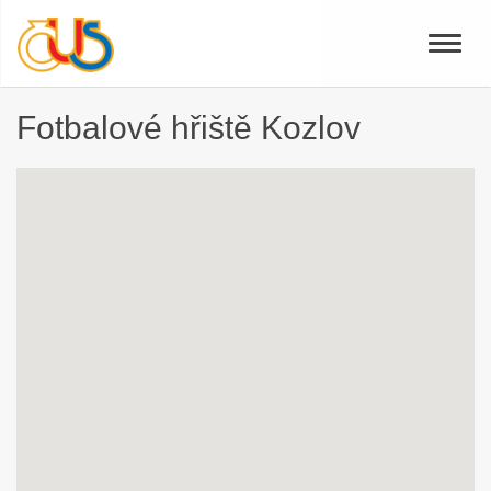
Toggle
naviga
Fotbalové hřiště Kozlov