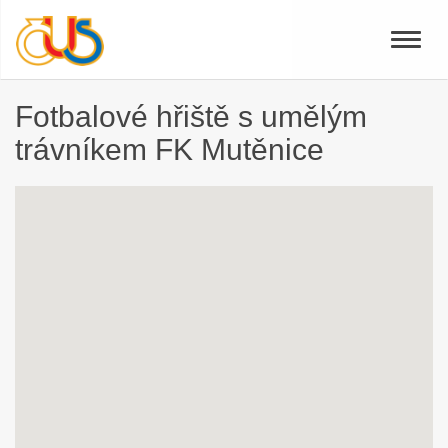
Toggle
naviga
Fotbalové hřiště s umělým
trávníkem FK Mutěnice