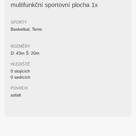
multifunkční sportovní plocha 1x
SPORTY
Basketbal, Tenis
ROZMĚRY
D: 43m Š: 20m
HLEDIŠTĚ
0 stojících
0 sedících
POVRCH
asfalt