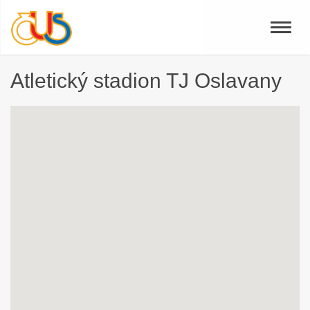
Toggle
naviga
Atletický stadion TJ Oslavany