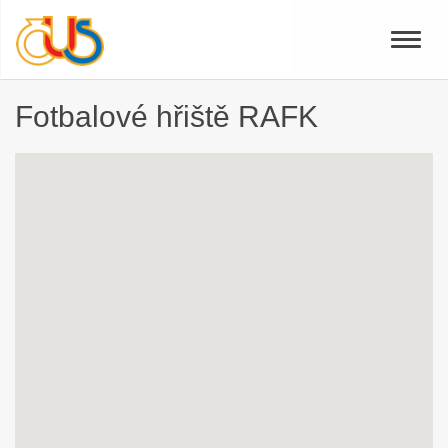
Toggle
naviga
Fotbalové hřiště RAFK