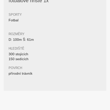
fotbalové hřiště 1x
SPORTY
Fotbal
ROZMĚRY
D: 100m Š: 61m
HLEDIŠTĚ
300 stojících
150 sedících
POVRCH
přírodní trávník