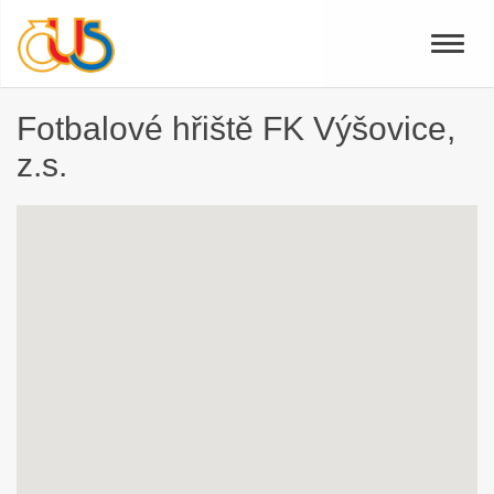
Toggle
naviga
Fotbalové hřiště FK Výšovice,
z.s.