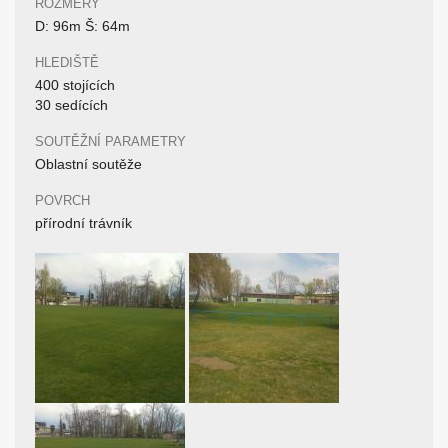
ROZMĚRY
D: 96m Š: 64m
HLEDIŠTĚ
400 stojících
30 sedících
SOUTĚŽNÍ PARAMETRY
Oblastní soutěže
POVRCH
přírodní trávník