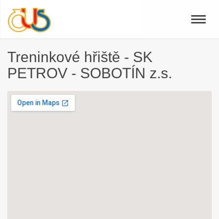
Toggle
naviga
Treninkové hřiště - SK
PETROV - SOBOTÍN z.s.