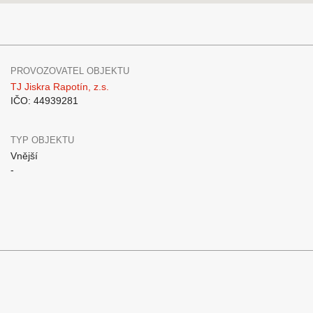
PROVOZOVATEL OBJEKTU
TJ Jiskra Rapotín, z.s.
IČO: 44939281
TYP OBJEKTU
Vnější
-