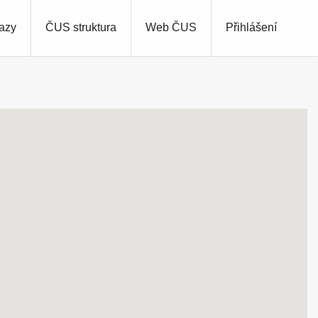
azy
ČUS struktura
Web ČUS
Přihlášení