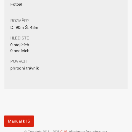
Fotbal
ROZMĚRY
D: 90m Š: 48m
HLEDIŠTĚ
0 stojících
0 sedících
POVRCH
přírodní trávník
Manuál k IS
© Copyright 2013 - 2026
ČUS
. Všechna práva vyhrazena.