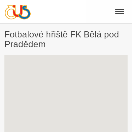
Toggle
naviga
Fotbalové hřiště FK Bělá pod
Pradědem