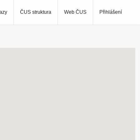
azy
ČUS struktura
Web ČUS
Přihlášení