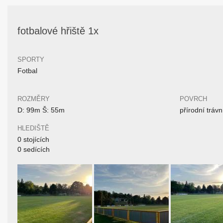
fotbalové hřiště 1x
SPORTY
Fotbal
ROZMĚRY
POVRCH
D: 99m Š: 55m
přírodní trávn
HLEDIŠTĚ
0 stojících
0 sedících