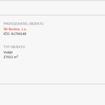
PROVOZOVATEL OBJEKTU
SK Boršice, z.s.
IČO: 61704148
TYP OBJEKTU
Vnější
2
27012 m