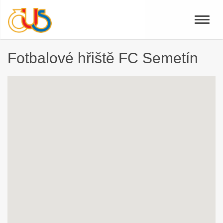
Toggle
naviga
Fotbalové hřiště FC Semetín