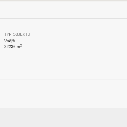
TYP OBJEKTU
Vnější
2
22236 m