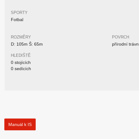
SPORTY
Fotbal
ROZMĚRY
POVRCH
D: 105m Š: 65m
přírodní trávn
HLEDIŠTĚ
0 stojících
0 sedících
Manuál k IS