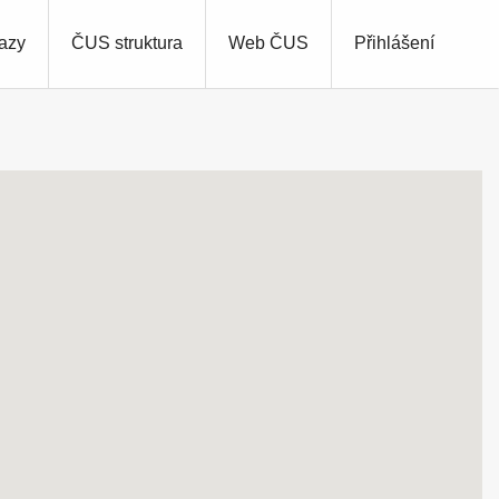
azy
ČUS struktura
Web ČUS
Přihlášení