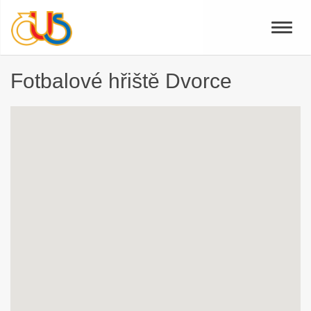
Toggle
naviga
Fotbalové hřiště Dvorce