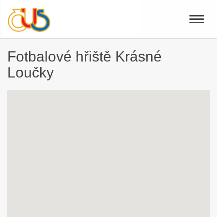
Toggle
naviga
Fotbalové hřiště Krásné
Loučky