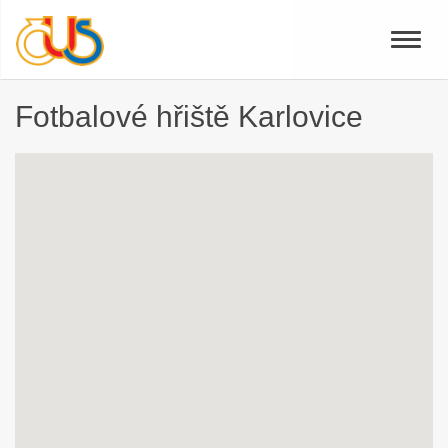
Toggle
naviga
Fotbalové hřiště Karlovice