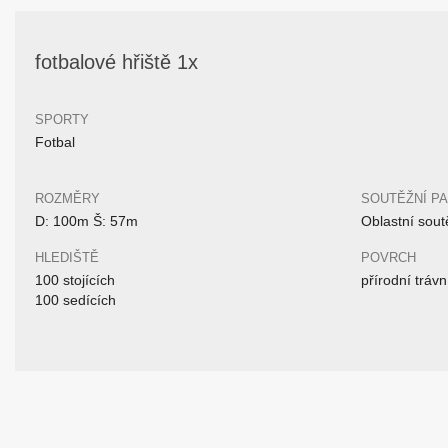
fotbalové hřiště 1x
SPORTY
Fotbal
ROZMĚRY
SOUTĚŽNÍ P
D: 100m Š: 57m
Oblastní sout
HLEDIŠTĚ
POVRCH
100 stojících
přírodní trávn
100 sedících