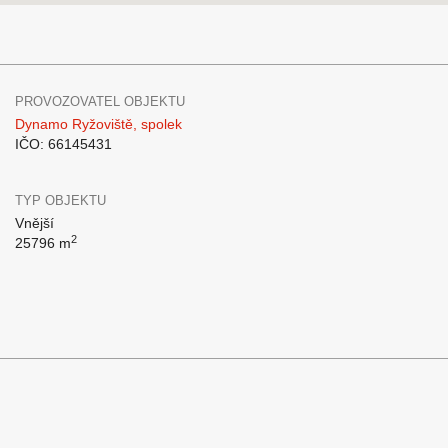
PROVOZOVATEL OBJEKTU
Dynamo Ryžoviště, spolek
IČO: 66145431
TYP OBJEKTU
Vnější
2
25796 m