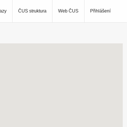
azy
ČUS struktura
Web ČUS
Přihlášení