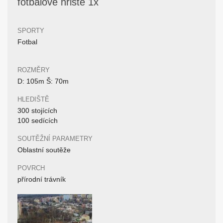
fotbalové hřiště 1x
SPORTY
Fotbal
ROZMĚRY
D: 105m Š: 70m
HLEDIŠTĚ
300 stojících
100 sedících
SOUTĚŽNÍ PARAMETRY
Oblastní soutěže
POVRCH
přírodní trávník