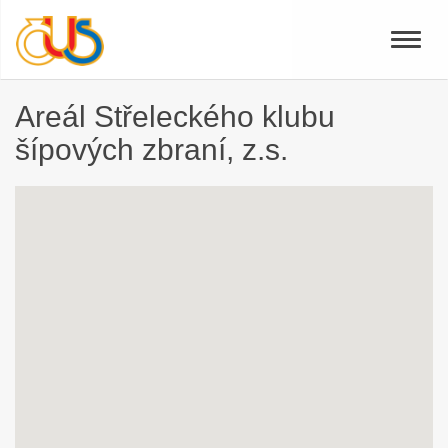
Toggle
naviga
Areál Střeleckého klubu
šípových zbraní, z.s.