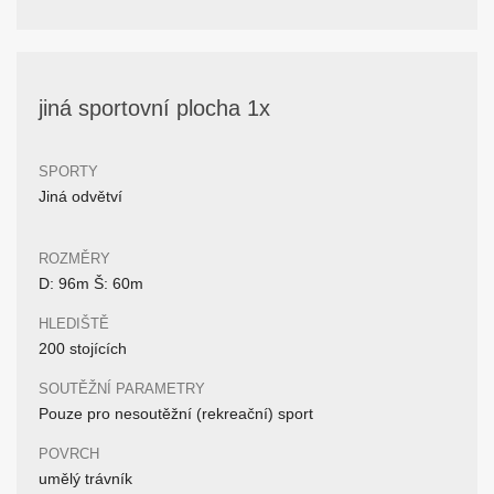
jiná sportovní plocha 1x
SPORTY
Jiná odvětví
ROZMĚRY
D: 96m Š: 60m
HLEDIŠTĚ
200 stojících
SOUTĚŽNÍ PARAMETRY
Pouze pro nesoutěžní (rekreační) sport
POVRCH
umělý trávník