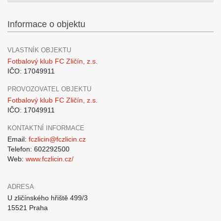
Informace o objektu
VLASTNÍK OBJEKTU
Fotbalový klub FC Zličín, z.s.
IČO: 17049911
PROVOZOVATEL OBJEKTU
Fotbalový klub FC Zličín, z.s.
IČO: 17049911
KONTAKTNÍ INFORMACE
Email:
fczlicin@fczlicin.cz
Telefon: 602292500
Web:
www.fczlicin.cz/
ADRESA
U zličínského hřiště 499/3
15521 Praha