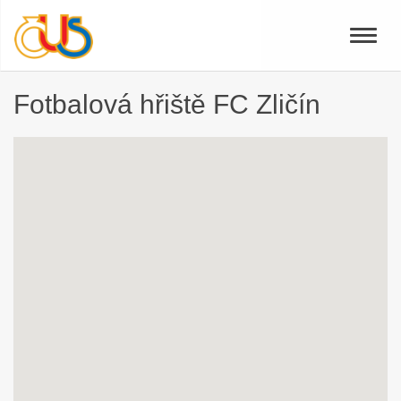
Toggle
naviga
Fotbalová hřiště FC Zličín