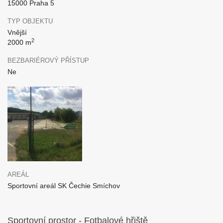
15000 Praha 5
TYP OBJEKTU
Vnější
2
2000 m
BEZBARIÉROVÝ PŘÍSTUP
Ne
AREÁL
Sportovní areál SK Čechie Smíchov
Sportovní prostor - Fotbalové hřiště