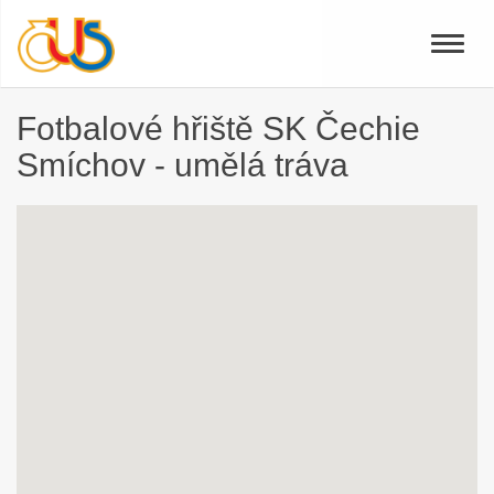
Toggle
naviga
Fotbalové hřiště SK Čechie
Smíchov - umělá tráva