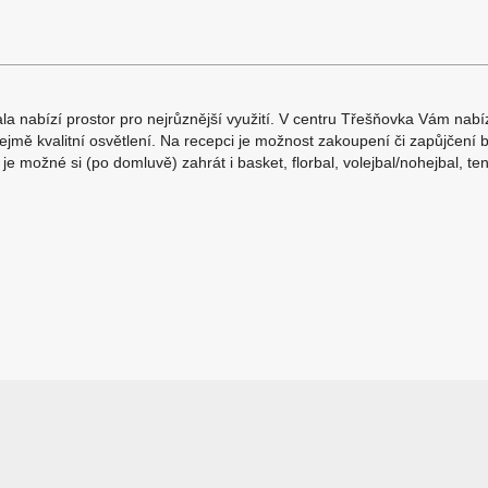
la nabízí prostor pro nejrůznější využití. V centru Třešňovka Vám na
jmě kvalitní osvětlení. Na recepci je možnost zakoupení či zapůjčení 
je možné si (po domluvě) zahrát i basket, florbal, volejbal/nohejbal, te