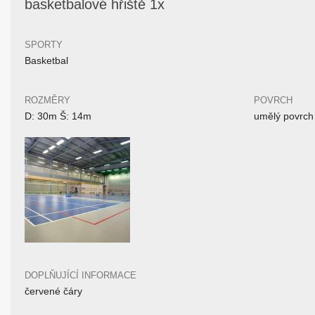
basketbalové hřiště 1x
SPORTY
Basketbal
ROZMĚRY
POVRCH
D: 30m Š: 14m
umělý povrch
DOPLŇUJÍCÍ INFORMACE
červené čáry