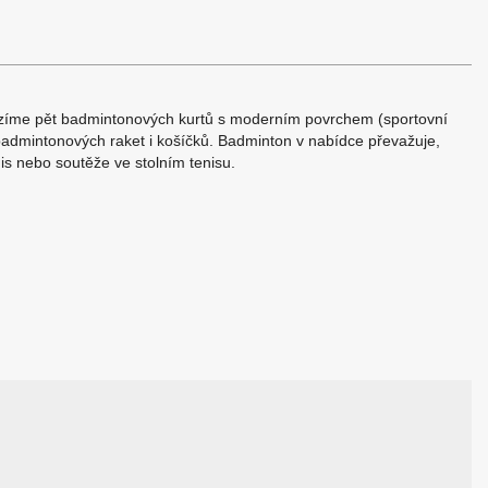
bízíme pět badmintonových kurtů s moderním povrchem (sportovní
badmintonových raket i košíčků. Badminton v nabídce převažuje,
nis nebo soutěže ve stolním tenisu.