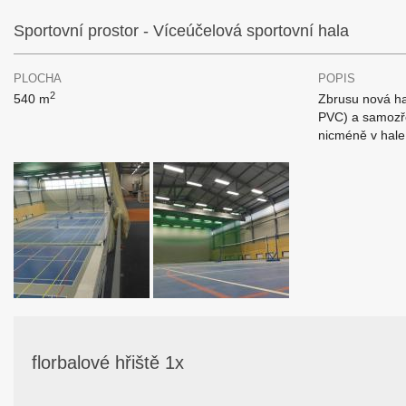
Sportovní prostor - Víceúčelová sportovní hala
PLOCHA
POPIS
2
540 m
Zbrusu nová ha
PVC) a samozře
nicméně v hale 
florbalové hřiště 1x