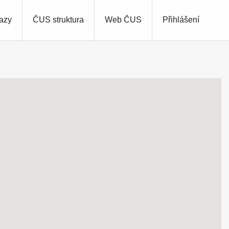
azy
ČUS struktura
Web ČUS
Přihlášení