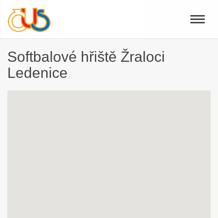
Toggle
naviga
Softbalové hřiště Žraloci
Ledenice