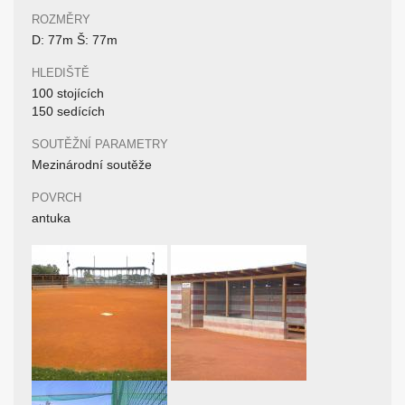
ROZMĚRY
D: 77m Š: 77m
HLEDIŠTĚ
100 stojících
150 sedících
SOUTĚŽNÍ PARAMETRY
Mezinárodní soutěže
POVRCH
antuka