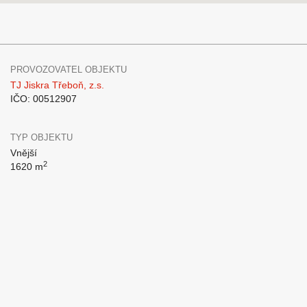
PROVOZOVATEL OBJEKTU
TJ Jiskra Třeboň, z.s.
IČO: 00512907
TYP OBJEKTU
Vnější
2
1620 m