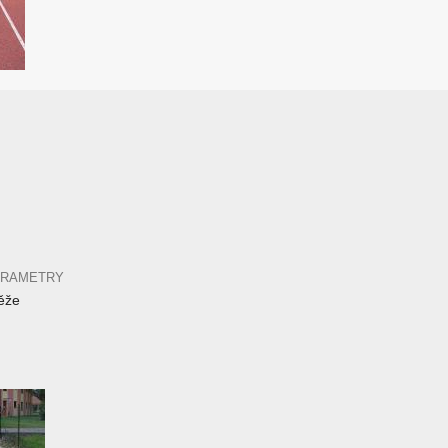
ARAMETRY
ěže