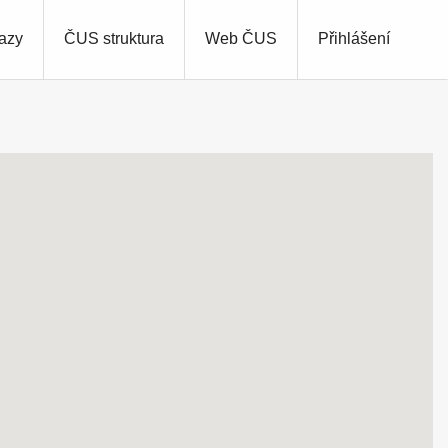
azy
ČUS struktura
Web ČUS
Přihlášení