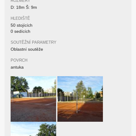
ROZMĚRY
D: 18m Š: 9m
HLEDIŠTĚ
50 stojících
0 sedících
SOUTĚŽNÍ PARAMETRY
Oblastní soutěže
POVRCH
antuka