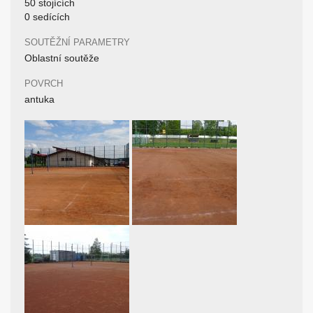
50 stojících
0 sedících
SOUTĚŽNÍ PARAMETRY
Oblastní soutěže
POVRCH
antuka