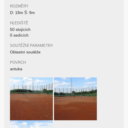
ROZMĚRY
D: 18m Š: 9m
HLEDIŠTĚ
50 stojících
0 sedících
SOUTĚŽNÍ PARAMETRY
Oblastní soutěže
POVRCH
antuka