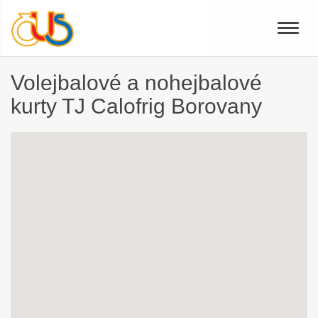
Toggle
naviga
Volejbalové a nohejbalové
kurty TJ Calofrig Borovany