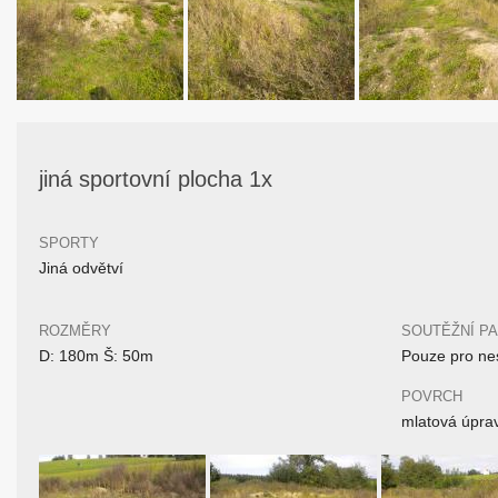
jiná sportovní plocha 1x
SPORTY
Jiná odvětví
ROZMĚRY
SOUTĚŽNÍ P
D: 180m Š: 50m
Pouze pro nes
POVRCH
mlatová úpra