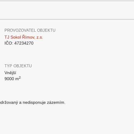
PROVOZOVATEL OBJEKTU
TJ Sokol Římov, z.s.
IČO: 47234270
TYP OBJEKTU
Vnější
2
9000 m
ře udržovaný a nedisponuje zázemím.