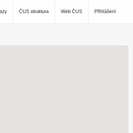
azy
ČUS struktura
Web ČUS
Přihlášení