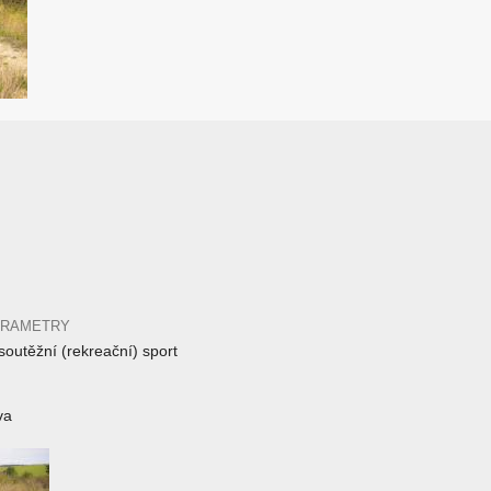
ARAMETRY
outěžní (rekreační) sport
va