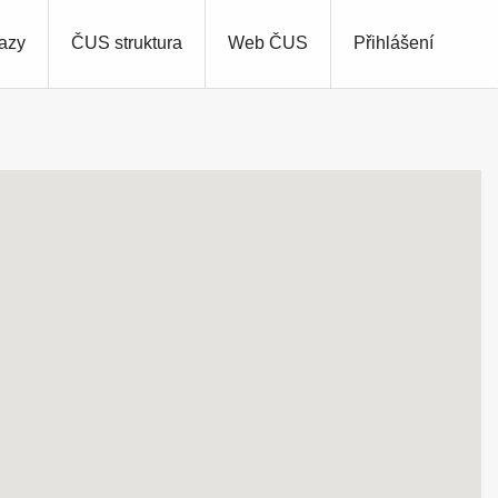
azy
ČUS struktura
Web ČUS
Přihlášení