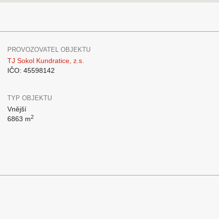
PROVOZOVATEL OBJEKTU
TJ Sokol Kundratice, z.s.
IČO: 45598142
TYP OBJEKTU
Vnější
2
6863 m