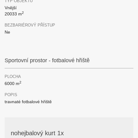
TYP OBJEKTU
Vnější
2
20033 m
BEZBARIÉROVÝ PŘÍSTUP
Ne
Sportovní prostor - fotbalové hřiště
PLOCHA
2
6000 m
POPIS
travnaté fotbalové hřiště
nohejbalový kurt 1x