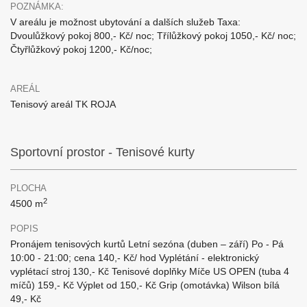
POZNÁMKA:
V areálu je možnost ubytování a dalších služeb Taxa:
Dvoulůžkový pokoj 800,- Kč/ noc; Třílůžkový pokoj 1050,- Kč/ noc;
Čtyřlůžkový pokoj 1200,- Kč/noc;
AREÁL
Tenisový areál TK ROJA
Sportovní prostor - Tenisové kurty
PLOCHA
2
4500 m
POPIS
Pronájem tenisových kurtů Letní sezóna (duben – září) Po - Pá
10:00 - 21:00; cena 140,- Kč/ hod Vyplétání - elektronický
vyplétací stroj 130,- Kč Tenisové doplňky Míče US OPEN (tuba 4
míčů) 159,- Kč Výplet od 150,- Kč Grip (omotávka) Wilson bílá
49,- Kč