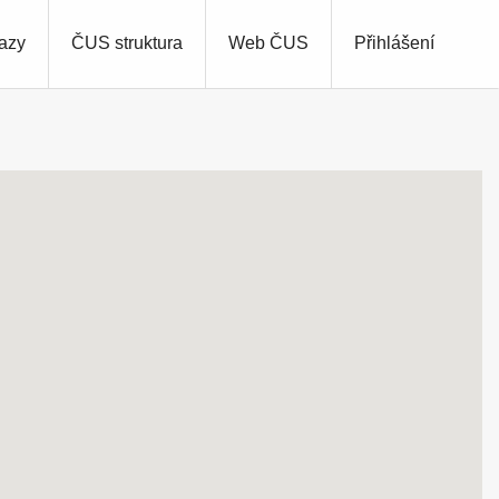
azy
ČUS struktura
Web ČUS
Přihlášení