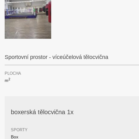
Sportovní prostor - víceúčelová tělocvična
PLOCHA
2
m
boxerská tělocvična 1x
SPORTY
Box